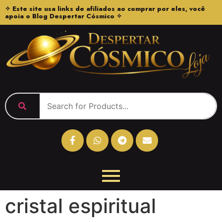
✧ Este site usa links de afiliados ao comprar por eles, você
apoia o Blog Despertar Cósmico ✧
cristal espiritual